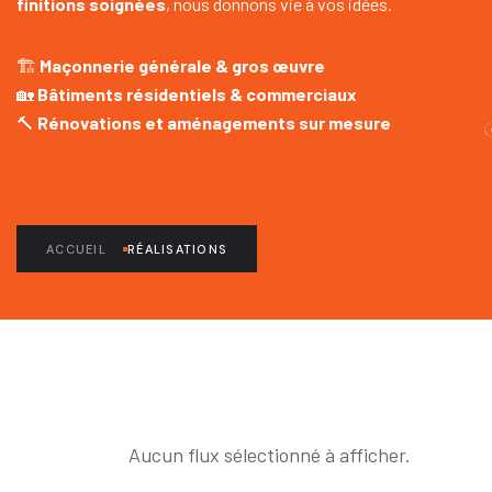
finitions soignées
, nous donnons vie à vos idées.
🏗️
Maçonnerie générale & gros œuvre
🏡
Bâtiments résidentiels & commerciaux
🔨
Rénovations et aménagements sur mesure
ACCUEIL
RÉALISATIONS
Aucun flux sélectionné à afficher.